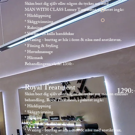
Skäm bort dig själv eller någon du tycker om med
MAN WITH CLASS Luxury Treatment, i paketet ingår:
* Hårklippning
* Skäggtrimning
* Rakning
* Varma och kalla handdukar
* Waxing - borttag av hår i öron & näsa med anstiktsvax.
* Föning & Styling
* Huvudmassage
* Hårmask
Behandlingens värde: 1350:-
Royal Treatment
1290:
Skäm bort dig själv eller någon du tycker om med en exklusiv
behandling, Royal Treatment, i paketet ingår:
* Hårklippning
* Skäggtrimning
* Rakning
* Varma och kalla handdukar
* Waxing - borttag av hår i öron & näsa med anstiktsvax.