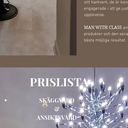
sitt hantverk, de är ko
engagerade i att ge jus
upplevelse.
MAN WITH CLASS
an
produkter och den senas
bästa möjliga resultat.
PRISLISTA
SKÄGGVÅRD
&
ANSIKTSVÅRD