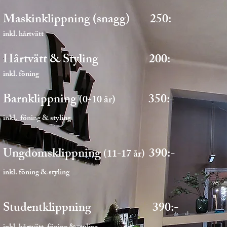
Maskinklippning (snagg) 250:-
inkl. hårtvätt
Hårtvätt & Styling 200:-
inkl. föning
Barnklippning
350:-
(0-10 år)
inkl. föning & styling
​
Ungdomsklippning
390:-
(11-17 år)
inkl. föning & styling
Studentklippning
390:-