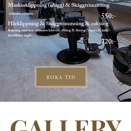
Maskinklippning (snagg) & Skäggtrimmning
inklusive hårtvätt.
550:-
Hårklippning & Skäggtrimmning & rakning
Rakning med kniv inklusive hårtvätt, styling & föning. Varma & kalla
handdukar ingår.
720:-
BOKA TID
GALLERY