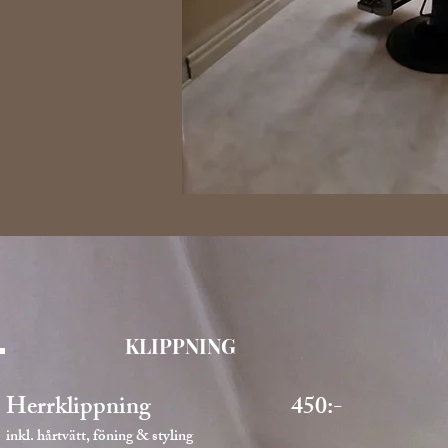
KLIPPNING
Herrklippning 450:-
inkl. hårtvätt, föning & styling