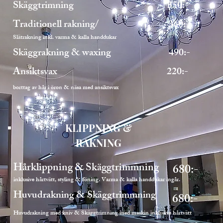
Skäggtrimning
350:-
Traditionell rakning/ 360:-
Slätrakning inkl. varma & kalla handdukar
Skäggrakning & waxing 490:-
Ansiktsvax 220:-
borttag av hår i öron & näsa med ansiktsvax
KLIPPNING &
RAKNING
Hårklippning & Skäggtrimmning
680:-
inklusive hårtvätt, styling & föning. Varma & kalla handdukar ingår.
Huvudrakning & Skäggtrimmning
680:-
Huvudrakning med kniv & Skäggtrimning med maskin inklusive hårtvätt