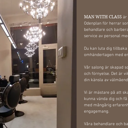
MAN WITH CLASS
är
Odenplan för herrar som
behandlare och barberar
service av personal med
Du kan luta dig tillbaka
omhändertagen med en s
Vår salong är skapad s
och förnyelse. Det är vi
din känsla av välmåend
Vi är mästare på att ska
kunna vända dig och få 
med mångårig erfarenhe
engagemang.
Våra behandlare och ba