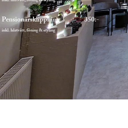
inkl. hårtvätt, föning & styling
Pensionärsklippning 350:-
inkl. hårtvätt, föning & styling