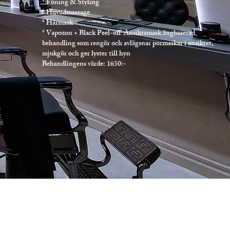
* Föning & Styling
* Huvudmassage
* Hårmask
* Vapozon + Black Peel-off Ansiktsmask ångbaserad
behandling som rengör och avlägsnar pormaskar i ansiktet,
mjukgör och ger lyster till hyn
Behandlingens värde: 1650:-