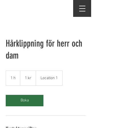
Hårklippning för herr och
dam
1
svensk
1 h
1
1 kr
Location 1
krona
Boka